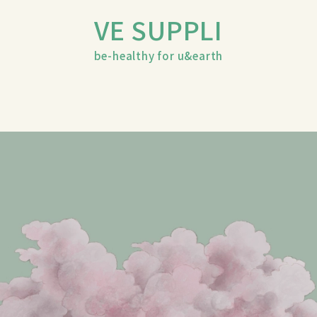
VE SUPPLI
be-healthy for u&earth